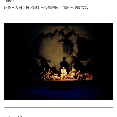
1982.0
原作＝古田足日／脚本＝公演班同／演出＝後藤武弥