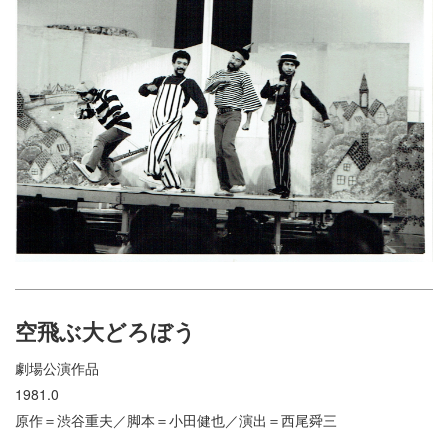
空飛ぶ大どろぼう
劇場公演作品
1981.0
原作＝渋谷重夫／脚本＝小田健也／演出＝西尾舜三