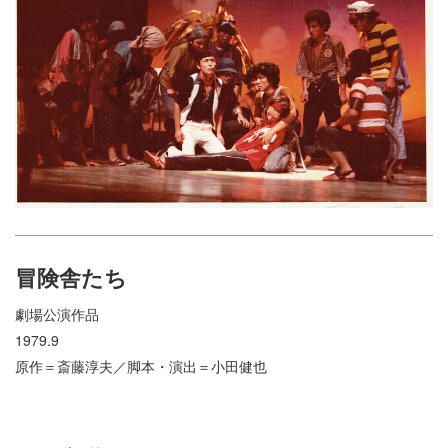
冒険舎たち
劇場公演作品
1979.9
原作＝斎藤淳夫／脚本・演出＝小田健也