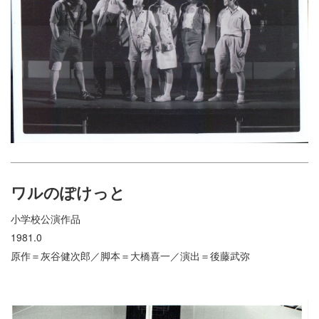
ワルのぽけっと
小学校公演作品
1981.0
原作＝灰谷健次郎／脚本＝大橋喜一／演出＝後藤武弥