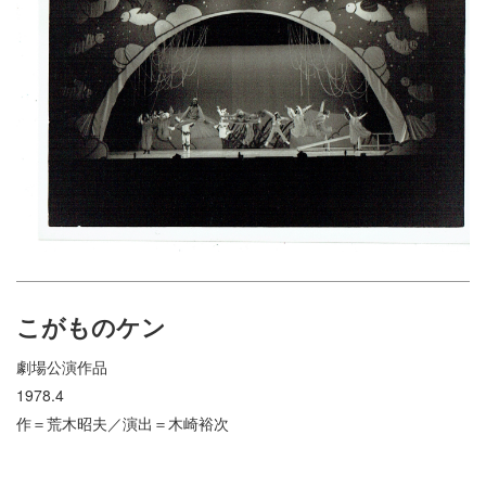
こがものケン
劇場公演作品
1978.4
作＝荒木昭夫／演出＝木崎裕次