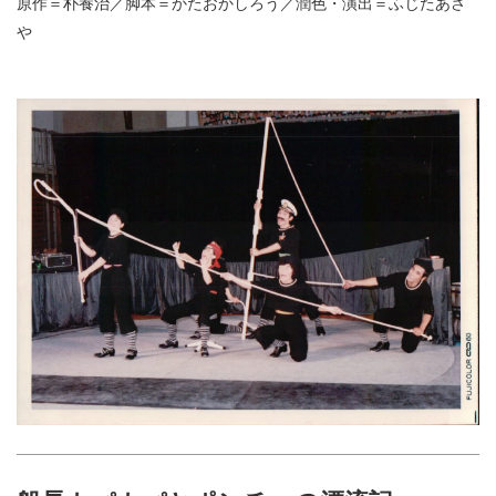
原作＝朴養治／脚本＝かたおかしろう／潤色・演出＝ふじたあさ
や