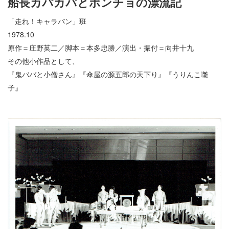
船長カパカパとポンチョの漂流記
「走れ！キャラバン」班
1978.10
原作＝庄野英二／脚本＝本多忠勝／演出・振付＝向井十九
その他小作品として、
『鬼ババと小僧さん』『傘屋の源五郎の天下り』『うりんこ囃
子』