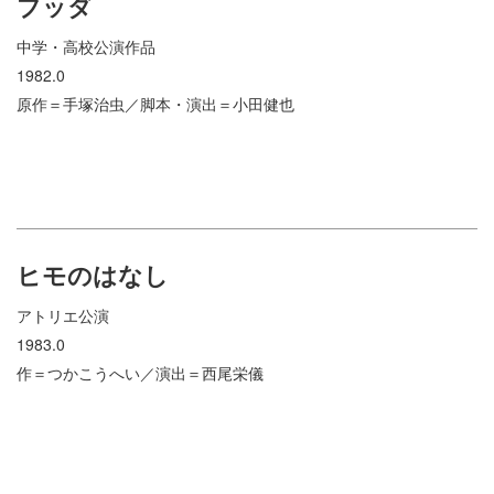
ブッダ
中学・高校公演作品
1982.0
原作＝手塚治虫／脚本・演出＝小田健也
ヒモのはなし
アトリエ公演
1983.0
作＝つかこうへい／演出＝西尾栄儀