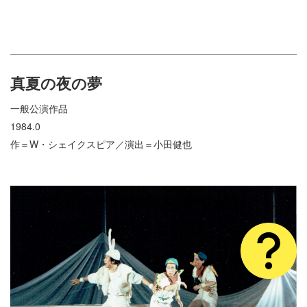
真夏の夜の夢
一般公演作品
1984.0
作＝W・シェイクスピア／演出＝小田健也