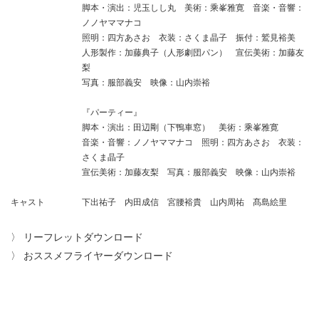
脚本・演出：児玉しし丸 美術：乘峯雅寛 音楽・音響：
ノノヤママナコ
照明：四方あさお 衣装：さくま晶子 振付：鷲見裕美
人形製作：加藤典子（人形劇団パン） 宣伝美術：加藤友
梨
写真：服部義安 映像：山内崇裕
『パーティー』
脚本・演出：田辺剛（下鴨車窓） 美術：乘峯雅寛
音楽・音響：ノノヤママナコ 照明：四方あさお 衣装：
さくま晶子
宣伝美術：加藤友梨 写真：服部義安 映像：山内崇裕
キャスト
下出祐子 内田成信 宮腰裕貴 山内周祐 髙島絵里
〉
リーフレットダウンロード
〉
おススメフライヤーダウンロード