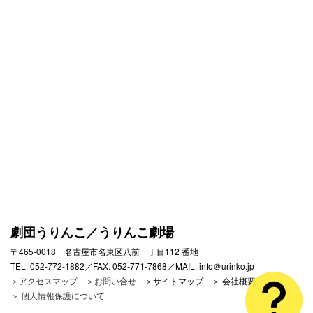
劇団うりんこ／うりんこ劇場
〒465-0018 名古屋市名東区八前一丁目112 番地
TEL. 052-772-1882／FAX. 052-771-7868／MAIL. info＠urinko.jp
＞アクセスマップ
＞お問い合せ
＞サイトマップ ＞ 会社概要
＞ 個人情報保護について